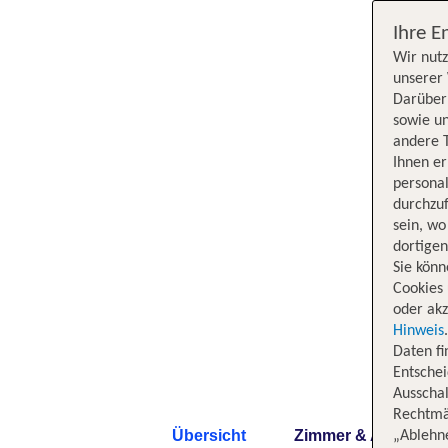
Ihre E
Wir nutz
unserer 
Darüber 
sowie un
andere 
Ihnen e
persona
durchzuf
sein, w
dortige
Sie könn
Cookies 
oder akz
Hinweis
Daten f
Entschei
Ausschal
Rechtmäß
Übersicht
Zimmer & Angebote
„Ablehn