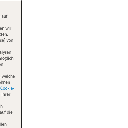
 auf
en wir
tzen,
se] von
alysen
 möglich
on
, welche
lehnen
Cookie-
 Ihrer
ch
auf die
llen