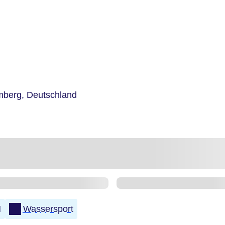
mberg,
Deutschland
N
Wassersport