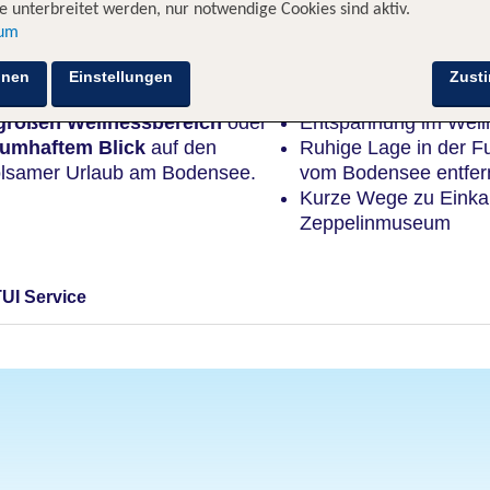
 unterbreitet werden, nur notwendige Cookies sind aktiv.
sum
Highlights
hnen
Einstellungen
Zust
großen Wellnessbereich
oder
Entspannung im Well
aumhaftem Blick
auf den
Ruhige Lage in der F
holsamer Urlaub am Bodensee.
vom Bodensee entfer
Kurze Wege zu Eink
Zeppelinmuseum
TUI Service