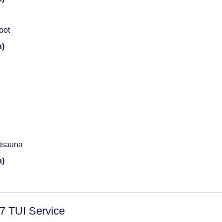
oot
n)
otsauna
n)
/7 TUI Service