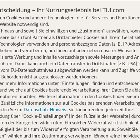
ntscheidung – Ihr Nutzungserlebnis bei TUI.com
en Cookies und andere Technologien, die für Services und Funktionen
Website notwendig sind.
hinaus und soweit Sie einwilligen und „Zustimmen“ auswählen, könn
sere bis zu fünf Partner als Drittanbieter Cookies auf Ihrem Gerät se
Technologien verwenden und personenbezogene Daten [z. B. IP-Adres
rheben und verarbeiten, um Ihnen auf oder neben unserer Webseite
lisierte Werbung und Inhalte vorzuschlagen sowie Messungen und An
ühren. Dabei kann auch ein Datentransfer in Drittstaaten [z.B. USA]
o vom EU-Datenschutzniveau abgewichen werden kann und Zugriffe v
n Behörden nicht ausgeschlossen werden können.
en mehr Informationen unter "Einstellungen" finden und entscheiden
und welche auf Cookies basierende Verarbeitung Ihrer Daten Sie ab
eptieren möchten. Weitere Information zu den Cookies finden Sie im
. Zusätzliche Informationen zur auf Cookies basierenden Verarbeitung
inden Sie im
Datenschutz-Hinweis
. Sie können zudem jederzeit Ihre
dung über "Cookie-Einstellungen" [in der Fußzeile der Webseite] dur
ten der Kategorien widerrufen. Ein solcher Widerruf wirkt sich nicht 
igkeit der bis zum Widerruf erfolgten Verarbeitung aus. Soweit Sie
Hotelinformationen
Lage
Bewertungen
en“ wählen und Ihre Zustimmung verweigern, können keine individue