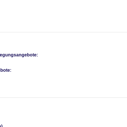
otel (Anlage): ohne Gebühr
sterCard, American Express, Diners, EC Karte/Maestro
a. 16 EUR, Anfrage notwendig
pflegungsangebote:
Verfügbarkeit), unbewacht: ab 12 EUR, Valet Parking: Fremdanbi
bote:
n)