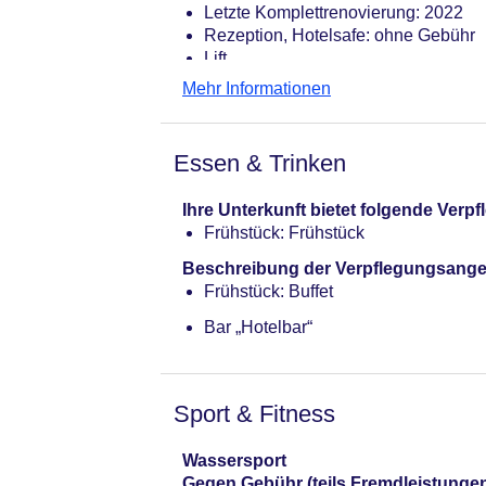
Letzte Komplettrenovierung: 2022
Rezeption, Hotelsafe: ohne Gebühr
Lift
Dachterrasse, Sonnenterrasse
Mehr Informationen
Pool: Indoor
Badetücher: ohne Gebühr
Internet: WLAN/WiFi, im gesamten H
Essen & Trinken
Zahlungsarten: TUI Card / VISA, Ma
Haustier: Hund erlaubt: pro Nacht c
Ihre Unterkunft bietet folgende Ver
Parkmöglichkeiten: Parkplatz (nach 
Frühstück: Frühstück
EUR
Etagen: 5, Zimmer: 118
Beschreibung der Verpflegungsange
Landeskategorie: 4 Sterne
Frühstück: Buffet
Bar „Hotelbar“
Sport & Fitness
Wassersport
Gegen Gebühr (teils Fremdleistunge