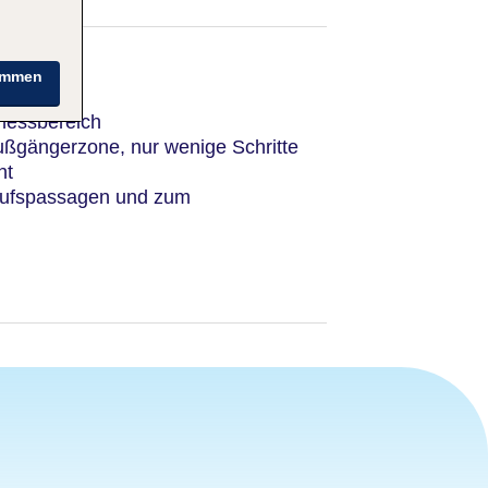
immen
nessbereich
ußgängerzone, nur wenige Schritte
nt
aufspassagen und zum