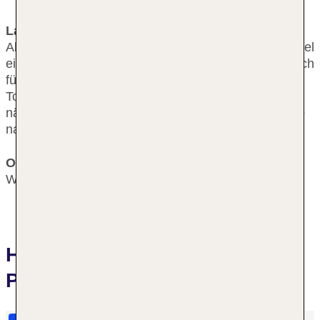
Lage & Umgebung
Abseits des großen Trubels gelegen, schafft das Hotel
ein ideales Umfeld sowohl für Geschäftsleute als auch
für Familien und liegt etwa 3.5 km vom
Touristenzentrum von Wolfsburg entfernt. Die
nächsten Einkaufsmöglichkeiten erreichen die Gäste
nach rund 2.3 km.
Ort
Wolfsburg
Hotelbewertungen City Partner
Parkhotel Wolfsburg