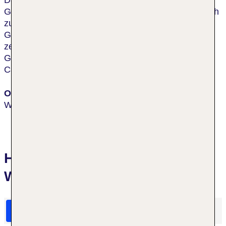
Das Hotel liegt genau im Zentrum von Wellingtons
Golden Mile, so dass die Parlamentsgebäude einfach
zu Fuß erreicht werden können. Es ist für
Geschäftsreisende wie Urlauber ideal und liegt im
zentralen Businessdistrikt, ganz in der Nähe von
Geschäften, der Küste, Unterhaltungsmöglichkeiten,
Cafés und Restaurants.
Ort
Wellington
Hotelbewertungen CityLife
Wellington
HolidayCheck Bewertungen
Das sagen TUI Gäste