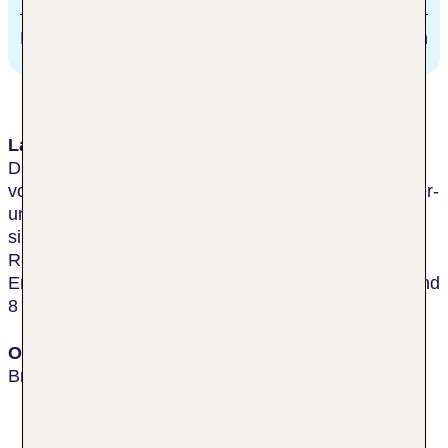
Bahnhof
117.9 km
Lage & Umgebung
Das Hotel befindet sich im Stadtzentrum, rund 2 km
von der Burg Bratislava und der zentralen Fußgänger-
und Einkaufsmeile entfernt. Bis zum Hauptbahnhof
sind es rund 500 m. In der Nähe gibt es zahlreiche
Restaurants, Bars, Clubs und Geschäfte. Die
Entfernung zum Flughafen M. R. Štefánik beträgt rund
8 km.
Ort
Bratislava