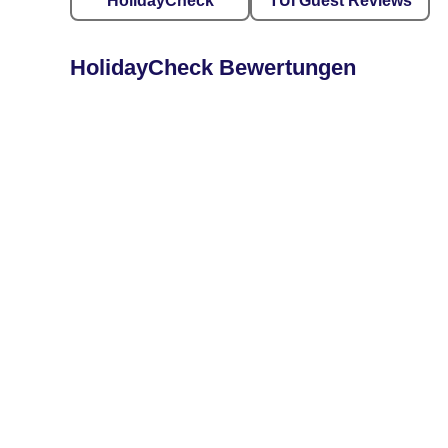
HolidayCheck
TUI Guest Reviews
HolidayCheck Bewertungen