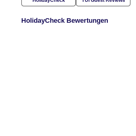
HolidayCheck
TUI Guest Reviews
HolidayCheck Bewertungen