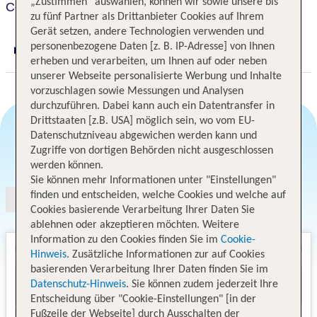
„Zustimmen“ auswählen, können wir sowie unsere bis
Colors Inn Sarajevo
zu fünf Partner als Drittanbieter Cookies auf Ihrem
Gerät setzen, andere Technologien verwenden und
personenbezogene Daten [z. B. IP-Adresse] von Ihnen
Digitaler und telefonischer 24/7 TUI Service
erheben und verarbeiten, um Ihnen auf oder neben
unserer Webseite personalisierte Werbung und Inhalte
vorzuschlagen sowie Messungen und Analysen
durchzuführen. Dabei kann auch ein Datentransfer in
Drittstaaten [z.B. USA] möglich sein, wo vom EU-
Datenschutzniveau abgewichen werden kann und
Zugriffe von dortigen Behörden nicht ausgeschlossen
Angebotsauswahl
werden können.
Sie können mehr Informationen unter "Einstellungen"
finden und entscheiden, welche Cookies und welche auf
Cookies basierende Verarbeitung Ihrer Daten Sie
ablehnen oder akzeptieren möchten. Weitere
Information zu den Cookies finden Sie im
Cookie-
Hinweis
. Zusätzliche Informationen zur auf Cookies
basierenden Verarbeitung Ihrer Daten finden Sie im
Datenschutz-Hinweis
. Sie können zudem jederzeit Ihre
Entscheidung über "Cookie-Einstellungen" [in der
Fußzeile der Webseite] durch Ausschalten der