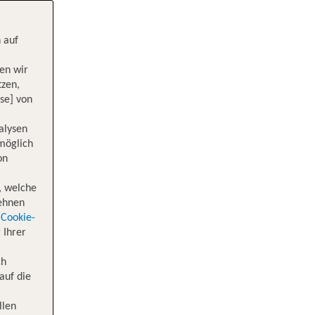
 auf
en wir
tzen,
se] von
alysen
 möglich
on
, welche
lehnen
Cookie-
 Ihrer
ch
auf die
llen