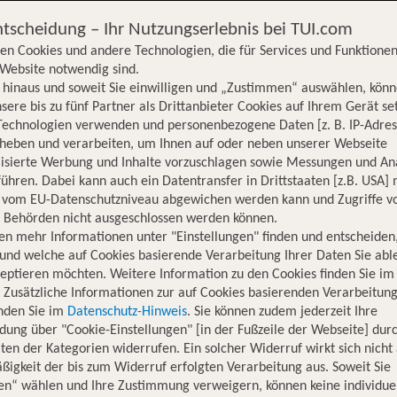
ntscheidung – Ihr Nutzungserlebnis bei TUI.com
en Cookies und andere Technologien, die für Services und Funktionen
Website notwendig sind.
hinaus und soweit Sie einwilligen und „Zustimmen“ auswählen, könn
sere bis zu fünf Partner als Drittanbieter Cookies auf Ihrem Gerät se
Technologien verwenden und personenbezogene Daten [z. B. IP-Adres
rheben und verarbeiten, um Ihnen auf oder neben unserer Webseite
lisierte Werbung und Inhalte vorzuschlagen sowie Messungen und An
ühren. Dabei kann auch ein Datentransfer in Drittstaaten [z.B. USA]
o vom EU-Datenschutzniveau abgewichen werden kann und Zugriffe v
n Behörden nicht ausgeschlossen werden können.
en mehr Informationen unter "Einstellungen" finden und entscheiden
und welche auf Cookies basierende Verarbeitung Ihrer Daten Sie ab
eptieren möchten. Weitere Information zu den Cookies finden Sie im
. Zusätzliche Informationen zur auf Cookies basierenden Verarbeitung
inden Sie im
Datenschutz-Hinweis
. Sie können zudem jederzeit Ihre
dung über "Cookie-Einstellungen" [in der Fußzeile der Webseite] dur
ten der Kategorien widerrufen. Ein solcher Widerruf wirkt sich nicht 
igkeit der bis zum Widerruf erfolgten Verarbeitung aus. Soweit Sie
Hotelinformationen
Lage
Bewertungen
en“ wählen und Ihre Zustimmung verweigern, können keine individue