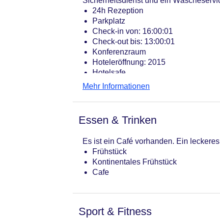
Sicherheitsdienst und ein Wäscheservi
24h Rezeption
Parkplatz
Check-in von: 16:00:01
Check-out bis: 13:00:01
Konferenzraum
Hoteleröffnung: 2015
Hotelsafe
WLAN/WiFi im Hotel
Mehr Informationen
Lift
Anzahl der Aufzüge: 1
Gesamtanzahl der Stockwerke: 4
Essen & Trinken
Gesamtanzahl der Zimmer: 58
Pools:Indoor Pool
Es ist ein Café vorhanden. Ein leckeres
Landeskategorie: 5 Sterne
Frühstück
Kontinentales Frühstück
Cafe
Sport & Fitness