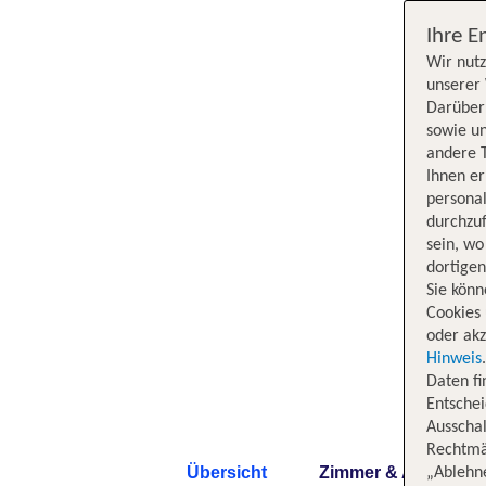
Ihre E
Wir nutz
unserer 
Darüber 
sowie un
andere 
Ihnen e
persona
durchzuf
sein, w
dortige
Sie könn
Cookies 
oder akz
Hinweis
Daten f
Entschei
Ausschal
Rechtmäß
Übersicht
Zimmer & Angebote
„Ablehn