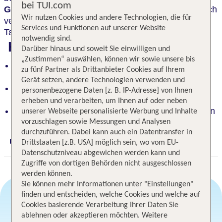
bei TUI.com
Glasdach des ehemaligen Schwimmbads
, die reich
Wir nutzen Cookies und andere Technologien, die für
verzierte hölzerne Drehtür entführt in vergangene
Services und Funktionen auf unserer Website
Tage.
notwendig sind.
Highlights
Darüber hinaus und soweit Sie einwilligen und
„Zustimmen“ auswählen, können wir sowie unsere bis
Modernes Jugendstil-Hotel in der Nähe der
zu fünf Partner als Drittanbieter Cookies auf Ihrem
wichtigsten Sehenswürdigekeiten
Gerät setzen, andere Technologien verwenden und
Einzigartiges Ambiente mit Reminiszenzen an
personenbezogene Daten [z. B. IP-Adresse] von Ihnen
Vergangenheit
erheben und verarbeiten, um Ihnen auf oder neben
Beeindruckende Lobby mit Glasdach-Interpretation
unserer Webseite personalisierte Werbung und Inhalte
vorzuschlagen sowie Messungen und Analysen
durchzuführen. Dabei kann auch ein Datentransfer in
Drittstaaten [z.B. USA] möglich sein, wo vom EU-
Digitaler und telefonischer 24/7 TUI Service
Datenschutzniveau abgewichen werden kann und
Zugriffe von dortigen Behörden nicht ausgeschlossen
werden können.
Sie können mehr Informationen unter "Einstellungen"
finden und entscheiden, welche Cookies und welche auf
Cookies basierende Verarbeitung Ihrer Daten Sie
Angebotsauswahl
ablehnen oder akzeptieren möchten. Weitere