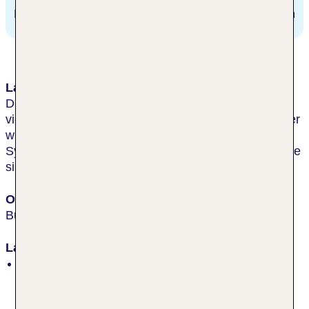
M2
300 m
Lage & Umgebung
Das moderne Hotel im Jugendstil liegt in der Nähe
vieler Verkehrsverbindungen und Bahnhöfe sowie der
wichtigsten Sehenswürdigkeiten wie der Großen
Synagoge von Budapest. Zur nächsten Bushaltestelle
sind es ca. 180 m. B: Blaha Lujza tér M.
Ort
Budapest
Lage
nahe Sehenswürdigkeiten, zentral