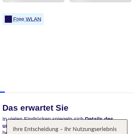
Free WLAN
Das erwartet Sie
In vielen Eindrücken spiegeln sich
Details des
ursrpünglichen Hungaria-Bades
wieder. Die
Ihre Entscheidung – Ihr Nutzungserlebnis
beeindruckende Lobby interpretiert gekonnt das