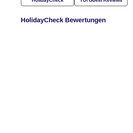
HolidayCheck
TUI Guest Reviews
HolidayCheck Bewertungen