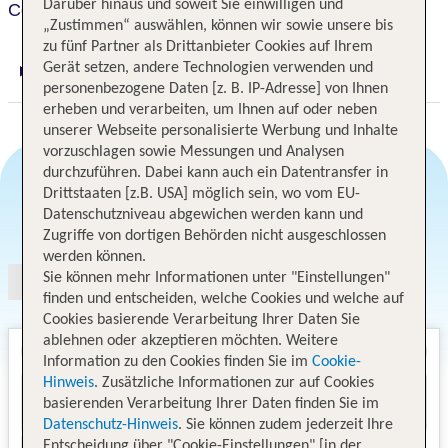
Darüber hinaus und soweit Sie einwilligen und
Courtyard Munich Garching
„Zustimmen“ auswählen, können wir sowie unsere bis
zu fünf Partner als Drittanbieter Cookies auf Ihrem
Gerät setzen, andere Technologien verwenden und
Digitaler und telefonischer 24/7 TUI Service
personenbezogene Daten [z. B. IP-Adresse] von Ihnen
erheben und verarbeiten, um Ihnen auf oder neben
unserer Webseite personalisierte Werbung und Inhalte
vorzuschlagen sowie Messungen und Analysen
durchzuführen. Dabei kann auch ein Datentransfer in
Drittstaaten [z.B. USA] möglich sein, wo vom EU-
Datenschutzniveau abgewichen werden kann und
Angebotsauswahl
Zugriffe von dortigen Behörden nicht ausgeschlossen
werden können.
Sie können mehr Informationen unter "Einstellungen"
finden und entscheiden, welche Cookies und welche auf
Cookies basierende Verarbeitung Ihrer Daten Sie
ablehnen oder akzeptieren möchten. Weitere
Information zu den Cookies finden Sie im
Cookie-
Hinweis
. Zusätzliche Informationen zur auf Cookies
basierenden Verarbeitung Ihrer Daten finden Sie im
Datenschutz-Hinweis
. Sie können zudem jederzeit Ihre
Entscheidung über "Cookie-Einstellungen" [in der