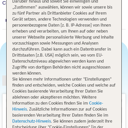
Darüber hinaus und soweit Sie einwilligen und
Creatif Hotel Elephant
„Zustimmen“ auswählen, können wir sowie unsere bis
zu fünf Partner als Drittanbieter Cookies auf Ihrem
Gerät setzen, andere Technologien verwenden und
Digitaler und telefonischer 24/7 TUI Service
personenbezogene Daten [z. B. IP-Adresse] von Ihnen
erheben und verarbeiten, um Ihnen auf oder neben
unserer Webseite personalisierte Werbung und Inhalte
vorzuschlagen sowie Messungen und Analysen
durchzuführen. Dabei kann auch ein Datentransfer in
Drittstaaten [z.B. USA] möglich sein, wo vom EU-
Datenschutzniveau abgewichen werden kann und
Angebotsauswahl
Zugriffe von dortigen Behörden nicht ausgeschlossen
werden können.
Sie können mehr Informationen unter "Einstellungen"
finden und entscheiden, welche Cookies und welche auf
Cookies basierende Verarbeitung Ihrer Daten Sie
ablehnen oder akzeptieren möchten. Weitere
Information zu den Cookies finden Sie im
Cookie-
Hinweis
. Zusätzliche Informationen zur auf Cookies
basierenden Verarbeitung Ihrer Daten finden Sie im
Datenschutz-Hinweis
. Sie können zudem jederzeit Ihre
Entscheidung über "Cookie-Einstellungen" [in der