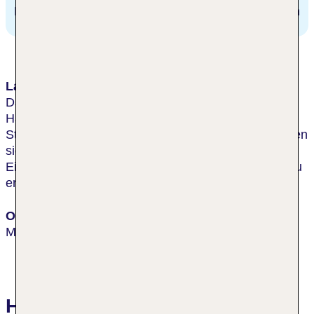
Bahnhof
111.3 km
Lage & Umgebung
Das Hotel liegt sehr zentral, nahe der Altstadt, dem
Hauptbahnhof und nur ca. 10 Gehminuten vom
Stadtzentrum entfernt. Restaurants und Bars befinden
sich in der unmittelbaren Umgebung. Die nächsten
Einkaufsmöglichkeiten sind zu Fuß in etwa 10 min zu
erreichen.
Ort
München
Hotelbewertungen Creatif Hotel