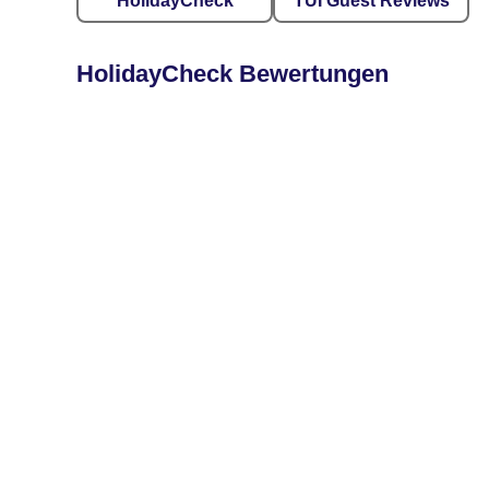
HolidayCheck
TUI Guest Reviews
HolidayCheck Bewertungen