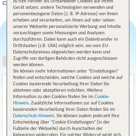
zu fünf Partner als Drittanbieter Cookies auf Ihrem
Crowne Plaza Dar Es Salaam
Gerät setzen, andere Technologien verwenden und
personenbezogene Daten [z. B. IP-Adresse] von Ihnen
erheben und verarbeiten, um Ihnen auf oder neben
unserer Webseite personalisierte Werbung und Inhalte
vorzuschlagen sowie Messungen und Analysen
durchzuführen. Dabei kann auch ein Datentransfer in
Angebotsauswahl
Drittstaaten [z.B. USA] möglich sein, wo vom EU-
Datenschutzniveau abgewichen werden kann und
Zugriffe von dortigen Behörden nicht ausgeschlossen
werden können.
Sie können mehr Informationen unter "Einstellungen"
finden und entscheiden, welche Cookies und welche auf
Cookies basierende Verarbeitung Ihrer Daten Sie
ablehnen oder akzeptieren möchten. Weitere
Information zu den Cookies finden Sie im
Cookie-
Hinweis
. Zusätzliche Informationen zur auf Cookies
basierenden Verarbeitung Ihrer Daten finden Sie im
Datenschutz-Hinweis
. Sie können zudem jederzeit Ihre
Entscheidung über "Cookie-Einstellungen" [in der
Fußzeile der Webseite] durch Ausschalten der
Kategorien widerrufen. Ein solcher Widerruf wirkt sich