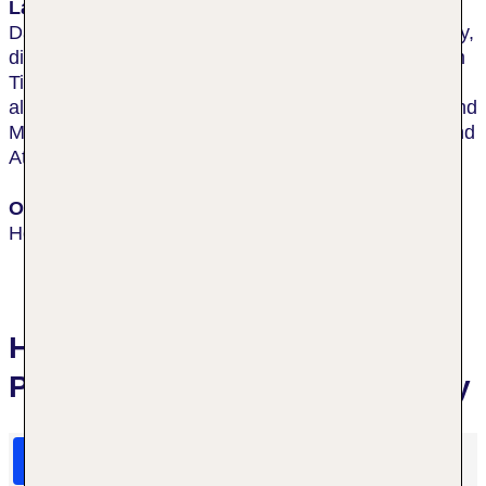
Lage & Umgebung
Das Hotel liegt an der Leighton Road, Causeway Bay,
direkt neben der Rennstrecke Happy Valley und dem
Times Square. Es bietet durch gute Anbindungen an
alle Verkehrsmittel, darunter Taxen, Busse, Trams und
MTR, besten Zugang zu den Sehenswürdigkeiten und
Attraktionen.
Ort
Hongkong Island
Hotelbewertungen Crowne
Plaza Hongkong Causeway Bay
HolidayCheck Bewertungen
Das sagen TUI Gäste