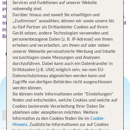
Im Herzen von Jumeirah gelegen, bietet das Crowne
Services und Funktionen auf unserer Website
Plaza Jumeirah Dubai 252 Zimmer und Suiten, die
notwendig sind.
Darüber hinaus und soweit Sie einwilligen und
sich perfekt für Geschäfts- und Urlaubsreisen eignen.
„Zustimmen“ auswählen, können wir sowie unsere bis
In zentraler Lage an der Al Mina Road, liegt das Hotel
zu fünf Partner als Drittanbieter Cookies auf Ihrem
in der Nähe der Sheikh Zayed Road, des Jumeirah
Gerät setzen, andere Technologien verwenden und
Beach, Port Rashid und der Dubai Maritime City.
personenbezogene Daten [z. B. IP-Adresse] von Ihnen
erheben und verarbeiten, um Ihnen auf oder neben
unserer Webseite personalisierte Werbung und Inhalte
Digitaler und telefonischer 24/7 TUI Service
vorzuschlagen sowie Messungen und Analysen
durchzuführen. Dabei kann auch ein Datentransfer in
Drittstaaten [z.B. USA] möglich sein, wo vom EU-
Datenschutzniveau abgewichen werden kann und
Zugriffe von dortigen Behörden nicht ausgeschlossen
werden können.
Sie können mehr Informationen unter "Einstellungen"
Angebotsauswahl
finden und entscheiden, welche Cookies und welche auf
Cookies basierende Verarbeitung Ihrer Daten Sie
ablehnen oder akzeptieren möchten. Weitere
Information zu den Cookies finden Sie im
Cookie-
Hinweis
. Zusätzliche Informationen zur auf Cookies