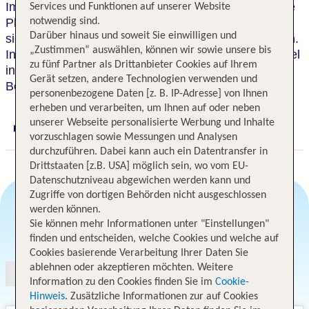
Im Herzen von Jumeirah gelegen, bietet das Crowne
Services und Funktionen auf unserer Website
Plaza Jumeirah Dubai 252 Zimmer und Suiten, die
notwendig sind.
Darüber hinaus und soweit Sie einwilligen und
sich perfekt für Geschäfts- und Urlaubsreisen eignen.
„Zustimmen“ auswählen, können wir sowie unsere bis
In zentraler Lage an der Al Mina Road, liegt das Hotel
zu fünf Partner als Drittanbieter Cookies auf Ihrem
in der Nähe der Sheikh Zayed Road, des Jumeirah
Gerät setzen, andere Technologien verwenden und
Beach, Port Rashid und der Dubai Maritime City.
personenbezogene Daten [z. B. IP-Adresse] von Ihnen
erheben und verarbeiten, um Ihnen auf oder neben
unserer Webseite personalisierte Werbung und Inhalte
Digitaler und telefonischer 24/7 TUI Service
vorzuschlagen sowie Messungen und Analysen
durchzuführen. Dabei kann auch ein Datentransfer in
Drittstaaten [z.B. USA] möglich sein, wo vom EU-
Datenschutzniveau abgewichen werden kann und
Zugriffe von dortigen Behörden nicht ausgeschlossen
werden können.
Sie können mehr Informationen unter "Einstellungen"
Angebotsauswahl
finden und entscheiden, welche Cookies und welche auf
Cookies basierende Verarbeitung Ihrer Daten Sie
ablehnen oder akzeptieren möchten. Weitere
Information zu den Cookies finden Sie im
Cookie-
Hinweis
. Zusätzliche Informationen zur auf Cookies