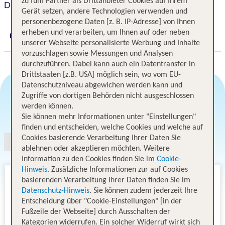
zu fünf Partner als Drittanbieter Cookies auf Ihrem
Daniel
Gerät setzen, andere Technologien verwenden und
personenbezogene Daten [z. B. IP-Adresse] von Ihnen
erheben und verarbeiten, um Ihnen auf oder neben
Digitaler und telefonischer 24/7 TUI Service
unserer Webseite personalisierte Werbung und Inhalte
vorzuschlagen sowie Messungen und Analysen
durchzuführen. Dabei kann auch ein Datentransfer in
Drittstaaten [z.B. USA] möglich sein, wo vom EU-
Datenschutzniveau abgewichen werden kann und
Zugriffe von dortigen Behörden nicht ausgeschlossen
werden können.
Angebotsauswahl
Sie können mehr Informationen unter "Einstellungen"
finden und entscheiden, welche Cookies und welche auf
Cookies basierende Verarbeitung Ihrer Daten Sie
ablehnen oder akzeptieren möchten. Weitere
Information zu den Cookies finden Sie im
Cookie-
Hinweis
. Zusätzliche Informationen zur auf Cookies
basierenden Verarbeitung Ihrer Daten finden Sie im
Datenschutz-Hinweis
. Sie können zudem jederzeit Ihre
Entscheidung über "Cookie-Einstellungen" [in der
Fußzeile der Webseite] durch Ausschalten der
Kategorien widerrufen. Ein solcher Widerruf wirkt sich