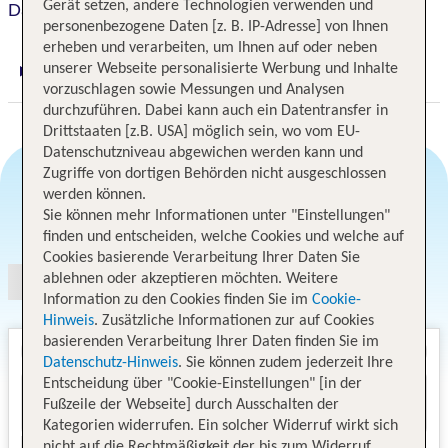
Gerät setzen, andere Technologien verwenden und
Days Inn by Wyndham Seattle Aurora
personenbezogene Daten [z. B. IP-Adresse] von Ihnen
erheben und verarbeiten, um Ihnen auf oder neben
unserer Webseite personalisierte Werbung und Inhalte
Digitaler und telefonischer 24/7 TUI Service
vorzuschlagen sowie Messungen und Analysen
durchzuführen. Dabei kann auch ein Datentransfer in
Drittstaaten [z.B. USA] möglich sein, wo vom EU-
Datenschutzniveau abgewichen werden kann und
Zugriffe von dortigen Behörden nicht ausgeschlossen
werden können.
Sie können mehr Informationen unter "Einstellungen"
Angebotsauswahl
finden und entscheiden, welche Cookies und welche auf
Cookies basierende Verarbeitung Ihrer Daten Sie
ablehnen oder akzeptieren möchten. Weitere
Information zu den Cookies finden Sie im
Cookie-
Hinweis
. Zusätzliche Informationen zur auf Cookies
basierenden Verarbeitung Ihrer Daten finden Sie im
Datenschutz-Hinweis
. Sie können zudem jederzeit Ihre
Entscheidung über "Cookie-Einstellungen" [in der
Fußzeile der Webseite] durch Ausschalten der
Kategorien widerrufen. Ein solcher Widerruf wirkt sich
nicht auf die Rechtmäßigkeit der bis zum Widerruf