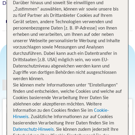
Days Inn by Wyndham Seatac Airport
Darüber hinaus und soweit Sie einwilligen und
„Zustimmen“ auswählen, können wir sowie unsere bis
zu fünf Partner als Drittanbieter Cookies auf Ihrem
Gerät setzen, andere Technologien verwenden und
Digitaler und telefonischer 24/7 TUI Service
personenbezogene Daten [z. B. IP-Adresse] von Ihnen
erheben und verarbeiten, um Ihnen auf oder neben
unserer Webseite personalisierte Werbung und Inhalte
vorzuschlagen sowie Messungen und Analysen
durchzuführen. Dabei kann auch ein Datentransfer in
Drittstaaten [z.B. USA] möglich sein, wo vom EU-
Angebotsauswahl
Datenschutzniveau abgewichen werden kann und
Zugriffe von dortigen Behörden nicht ausgeschlossen
werden können.
Sie können mehr Informationen unter "Einstellungen"
finden und entscheiden, welche Cookies und welche auf
Cookies basierende Verarbeitung Ihrer Daten Sie
ablehnen oder akzeptieren möchten. Weitere
Information zu den Cookies finden Sie im
Cookie-
Hinweis
. Zusätzliche Informationen zur auf Cookies
basierenden Verarbeitung Ihrer Daten finden Sie im
Datenschutz-Hinweis
. Sie können zudem jederzeit Ihre