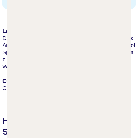
Lage & Umgebung
Das Hotel liegt in der Nähe des Disney Themenparks
Animal Kingdom und der ESPN-Anlage Wide World of
Sports. Die Gäste können den Shuttlebus nutzen, um
zu den berühmten Themenparks der Walt Disney
World und nach Downtown Disney zu gelangen.
Ort
Orlando
Hotelbewertungen Disney's All
Star Movies Resort