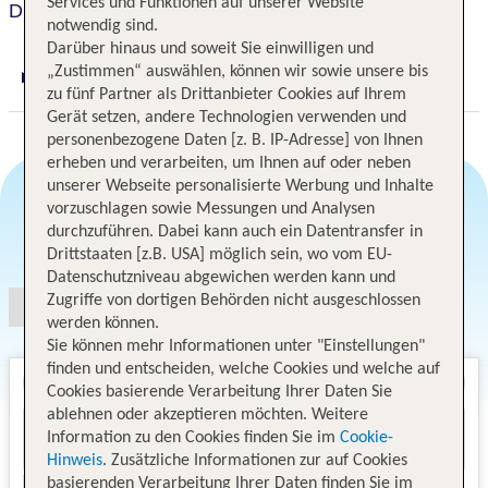
Services und Funktionen auf unserer Website
Disney's All Star Movies
notwendig sind.
Darüber hinaus und soweit Sie einwilligen und
„Zustimmen“ auswählen, können wir sowie unsere bis
Digitaler und telefonischer 24/7 TUI Service
zu fünf Partner als Drittanbieter Cookies auf Ihrem
Gerät setzen, andere Technologien verwenden und
personenbezogene Daten [z. B. IP-Adresse] von Ihnen
erheben und verarbeiten, um Ihnen auf oder neben
unserer Webseite personalisierte Werbung und Inhalte
vorzuschlagen sowie Messungen und Analysen
durchzuführen. Dabei kann auch ein Datentransfer in
Angebotsauswahl
Drittstaaten [z.B. USA] möglich sein, wo vom EU-
Datenschutzniveau abgewichen werden kann und
Zugriffe von dortigen Behörden nicht ausgeschlossen
werden können.
Sie können mehr Informationen unter "Einstellungen"
finden und entscheiden, welche Cookies und welche auf
Cookies basierende Verarbeitung Ihrer Daten Sie
ablehnen oder akzeptieren möchten. Weitere
Information zu den Cookies finden Sie im
Cookie-
Hinweis
. Zusätzliche Informationen zur auf Cookies
basierenden Verarbeitung Ihrer Daten finden Sie im