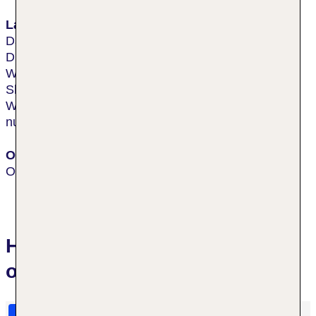
Lage & Umgebung
Das Hotel liegt angrenzend an den Themenpark
Disney's Hollywood Studios und den ESPN Wide
World of Sports Complex. Die Gäste können den
Shuttlebus zwischen dem berühmten Freizeitpark
Walt Disney World und der Downtown Disney Area
nutzen.
Ort
Orlando
Hotelbewertungen Disney's Art
of Animation Resort