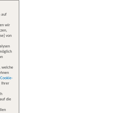
 auf
en wir
tzen,
se] von
alysen
 möglich
on
, welche
lehnen
Cookie-
 Ihrer
ch
auf die
llen