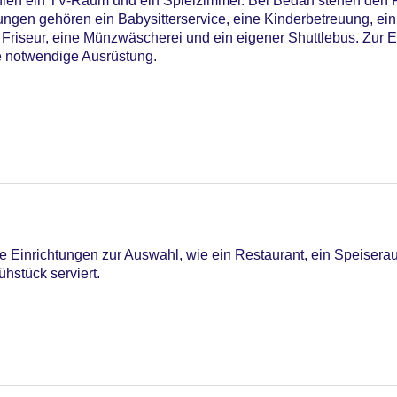
hlen ein TV-Raum und ein Spielzimmer. Bei Bedarf stehen den
ngen gehören ein Babysitterservice, eine Kinderbetreuung, ein 
 Friseur, eine Münzwäscherei und ein eigener Shuttlebus. Zur 
e notwendige Ausrüstung.
Wasserrutsche
 Einrichtungen zur Auswahl, wie ein Restaurant, ein Speisera
iners Club, Mastercard, Visa
ühstück serviert.