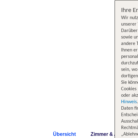
Ihre E
Wir nutz
unserer 
Darüber 
sowie un
andere 
Ihnen e
persona
durchzuf
sein, w
dortige
Sie könn
Cookies 
oder akz
Hinweis
Daten f
Entschei
Ausschal
Rechtmäß
Übersicht
Zimmer & Angebote
„Ablehn