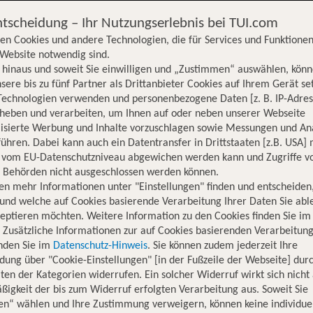
ntscheidung – Ihr Nutzungserlebnis bei TUI.com
en Cookies und andere Technologien, die für Services und Funktionen
Website notwendig sind.
hinaus und soweit Sie einwilligen und „Zustimmen“ auswählen, könn
sere bis zu fünf Partner als Drittanbieter Cookies auf Ihrem Gerät se
Technologien verwenden und personenbezogene Daten [z. B. IP-Adres
rheben und verarbeiten, um Ihnen auf oder neben unserer Webseite
lisierte Werbung und Inhalte vorzuschlagen sowie Messungen und An
ühren. Dabei kann auch ein Datentransfer in Drittstaaten [z.B. USA]
o vom EU-Datenschutzniveau abgewichen werden kann und Zugriffe v
n Behörden nicht ausgeschlossen werden können.
en mehr Informationen unter "Einstellungen" finden und entscheiden
und welche auf Cookies basierende Verarbeitung Ihrer Daten Sie ab
eptieren möchten. Weitere Information zu den Cookies finden Sie im
. Zusätzliche Informationen zur auf Cookies basierenden Verarbeitung
inden Sie im
Datenschutz-Hinweis
. Sie können zudem jederzeit Ihre
dung über "Cookie-Einstellungen" [in der Fußzeile der Webseite] dur
ten der Kategorien widerrufen. Ein solcher Widerruf wirkt sich nicht 
igkeit der bis zum Widerruf erfolgten Verarbeitung aus. Soweit Sie
Hotelinformationen
Lage
Bewertungen
en“ wählen und Ihre Zustimmung verweigern, können keine individue