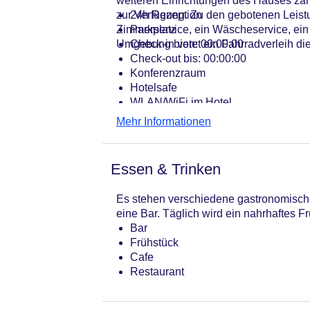
weiteren Einrichtungen des Hauses zä
zur Verfügung. Zu den gebotenen Leistu
24h Rezeption
Zimmerservice, ein Wäscheservice, ein
Parkplatz
Umgebung bietet ein Fahrradverleih di
Check-in von: 00:00:00
Check-out bis: 00:00:00
Konferenzraum
Hotelsafe
WLAN/WiFi im Hotel
Lift
Mehr Informationen
Anzahl der Konferenzräume: 1
Anzahl der Aufzüge: 1
Zimmerservice
Essen & Trinken
Gesamtanzahl der Zimmer: 378
Pools:Kinderbecken, Outdoor Pool, 
Es stehen verschiedene gastronomische
Zahlungsarten: American Express, D
eine Bar. Täglich wird ein nahrhaftes Fr
Landeskategorie: 4 Sterne
Bar
Frühstück
Cafe
Restaurant