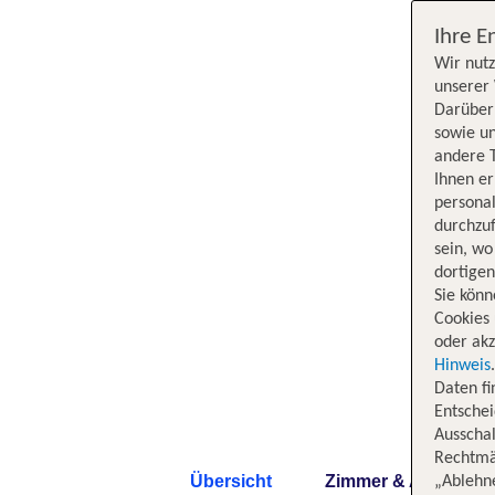
Ihre E
Wir nutz
unserer 
Darüber 
sowie un
andere 
Ihnen e
persona
durchzuf
sein, w
dortige
Sie könn
Cookies 
oder akz
Hinweis
Daten f
Entschei
Ausschal
Rechtmäß
Übersicht
Zimmer & Angebote
„Ablehn