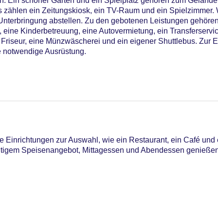
. Ein schöner Garten und ein Spielplatz gehören zum Gelände
s zählen ein Zeitungskiosk, ein TV-Raum und ein Spielzimmer.
 Unterbringung abstellen. Zu den gebotenen Leistungen gehören
, eine Kinderbetreuung, eine Autovermietung, ein Transferservice
 Friseur, eine Münzwäscherei und ein eigener Shuttlebus. Zur 
e notwendige Ausrüstung.
Einrichtungen zur Auswahl, wie ein Restaurant, ein Café und ei
ältigem Speisenangebot, Mittagessen und Abendessen genießen
npool, Indoor Pool, Outdoor Pool, Wasserrutsche
iners Club, Mastercard, Visa