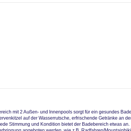
ich mit 2 Außen- und Innenpools sorgt für ein gesundes Badee
rvenkitzel auf der Wasserrutsche, erfrischende Getränke an de
jede Stimmung und Kondition bietet der Badebereich etwas an. 
nterbringung angeboten werden, wie z.B. Radfahren/Mountainbiki