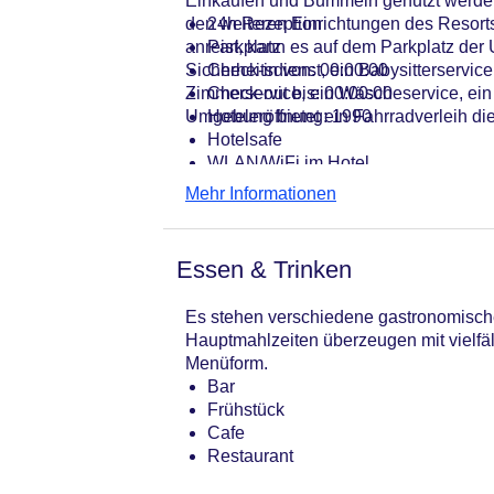
Einkaufen und Bummeln genutzt werden
den weiteren Einrichtungen des Resort
24h Rezeption
anreist, kann es auf dem Parkplatz der
Parkplatz
Sicherheitsdienst, ein Babysitterservice
Check-in von: 00:00:00
Zimmerservice, ein Wäscheservice, ein
Check-out bis: 00:00:00
Umgebung bietet ein Fahrradverleih di
Hoteleröffnung: 1990
Hotelsafe
WLAN/WiFi im Hotel
Lift
Mehr Informationen
Minimarkt
Anzahl der Aufzüge: 1
Haustiere
Essen & Trinken
Zimmerservice: gegen Gebühr
Gesamtanzahl der Stockwerke: 5
Es stehen verschiedene gastronomische 
Gesamtanzahl der Zimmer: 610
Hauptmahlzeiten überzeugen mit vielf
Pools:Kinderbecken, Beheizter Auße
Menüform.
Zahlungsarten: American Express, D
Bar
Landeskategorie: 4 Sterne
Frühstück
Cafe
Restaurant