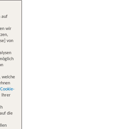
 auf
en wir
tzen,
se] von
alysen
 möglich
on
, welche
lehnen
Cookie-
 Ihrer
ch
auf die
llen