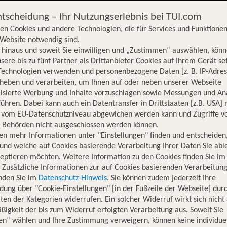
ntscheidung – Ihr Nutzungserlebnis bei TUI.com
en Cookies und andere Technologien, die für Services und Funktionen
Website notwendig sind.
hinaus und soweit Sie einwilligen und „Zustimmen“ auswählen, könn
sere bis zu fünf Partner als Drittanbieter Cookies auf Ihrem Gerät se
Technologien verwenden und personenbezogene Daten [z. B. IP-Adres
rheben und verarbeiten, um Ihnen auf oder neben unserer Webseite
lisierte Werbung und Inhalte vorzuschlagen sowie Messungen und An
ühren. Dabei kann auch ein Datentransfer in Drittstaaten [z.B. USA]
o vom EU-Datenschutzniveau abgewichen werden kann und Zugriffe v
n Behörden nicht ausgeschlossen werden können.
en mehr Informationen unter "Einstellungen" finden und entscheiden
und welche auf Cookies basierende Verarbeitung Ihrer Daten Sie ab
eptieren möchten. Weitere Information zu den Cookies finden Sie im
. Zusätzliche Informationen zur auf Cookies basierenden Verarbeitung
inden Sie im
Datenschutz-Hinweis
. Sie können zudem jederzeit Ihre
dung über "Cookie-Einstellungen" [in der Fußzeile der Webseite] dur
ten der Kategorien widerrufen. Ein solcher Widerruf wirkt sich nicht 
igkeit der bis zum Widerruf erfolgten Verarbeitung aus. Soweit Sie
Hotelinformationen
Lage
Bewertungen
en“ wählen und Ihre Zustimmung verweigern, können keine individue