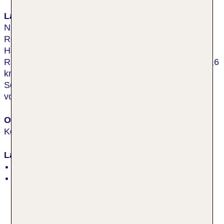
Lage & Umgebung
Nur ca. 100 m vom breiten Sandstrand entfernt. Der
Resortkomplex befindet sich auf einer der
Hauptpromenaden von Kolberg. Zum historischen
Rathaus und zur Seebrücke gelangt man nach ca. 2,6
km Entfernung. Die Einrichtungen des
Schwesternhotels Diune Hotel by Zdrojowa können
von den Gästen mitgenutzt werden.
Ort
Kolberg
Lage
ruhig
feinsandig, öffentlich