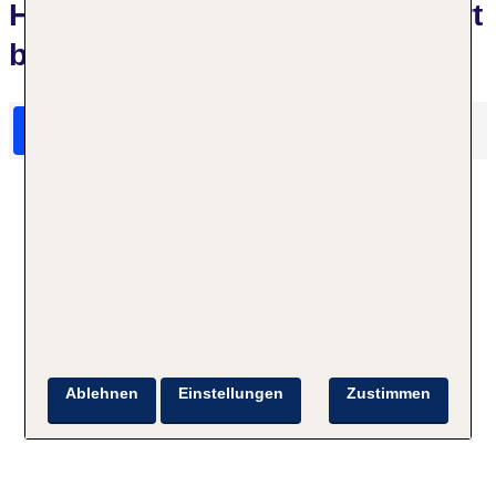
Hotelbewertungen Diune Resort
by Zdrojowa
HolidayCheck Bewertungen
Das sagen TUI Gäste
Ablehnen
Einstellungen
Zustimmen