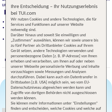
und ganz auf seine Kosten.
Ihre Entscheidung – Ihr Nutzungserlebnis
Highlights
bei TUI.com
Wir nutzen Cookies und andere Technologien, die für
Eleganz und Luxus in perfekter Strandlage
Services und Funktionen auf unserer Website
Wellness, Strand und Aktivität vereint im Herzen
notwendig sind.
von Kolberg
Darüber hinaus und soweit Sie einwilligen und
Zugang zu exklusiven Einrichtungen im
„Zustimmen“ auswählen, können wir sowie unsere bis
Schwesternhotel
zu fünf Partner als Drittanbieter Cookies auf Ihrem
Gerät setzen, andere Technologien verwenden und
personenbezogene Daten [z. B. IP-Adresse] von Ihnen
Digitaler und telefonischer 24/7 TUI Service
erheben und verarbeiten, um Ihnen auf oder neben
unserer Webseite personalisierte Werbung und Inhalte
vorzuschlagen sowie Messungen und Analysen
durchzuführen. Dabei kann auch ein Datentransfer in
Drittstaaten [z.B. USA] möglich sein, wo vom EU-
Datenschutzniveau abgewichen werden kann und
Zugriffe von dortigen Behörden nicht ausgeschlossen
Angebotsauswahl
werden können.
Sie können mehr Informationen unter "Einstellungen"
finden und entscheiden, welche Cookies und welche auf