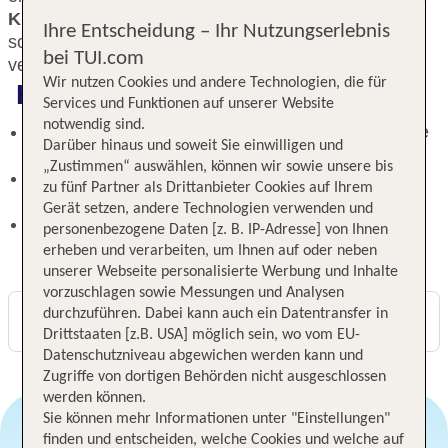
Kulinarisch
wirst du im Restaurant "Die Brücke"
Ihre Entscheidung – Ihr Nutzungserlebnis
sowie in der Bier- und Weinstube "Alt-Dresden"
bei TUI.com
verwöhnt.
Wir nutzen Cookies und andere Technologien, die für
Highlights
Services und Funktionen auf unserer Website
notwendig sind.
Erlebnisreicher Tag im Aqua Spa – frische Energie
Darüber hinaus und soweit Sie einwilligen und
tanken!
„Zustimmen“ auswählen, können wir sowie unsere bis
Kulinarische Verwöhnung im Restaurant "Die
zu fünf Partner als Drittanbieter Cookies auf Ihrem
Brücke" und "Alt-Dresden"
Gerät setzen, andere Technologien verwenden und
Ideale Lage nahe historischer Altstadt und
personenbezogene Daten [z. B. IP-Adresse] von Ihnen
Sehenswürdigkeiten
erheben und verarbeiten, um Ihnen auf oder neben
unserer Webseite personalisierte Werbung und Inhalte
vorzuschlagen sowie Messungen und Analysen
durchzuführen. Dabei kann auch ein Datentransfer in
Digitaler und telefonischer 24/7 TUI Service
Drittstaaten [z.B. USA] möglich sein, wo vom EU-
Datenschutzniveau abgewichen werden kann und
Zugriffe von dortigen Behörden nicht ausgeschlossen
werden können.
Sie können mehr Informationen unter "Einstellungen"
finden und entscheiden, welche Cookies und welche auf