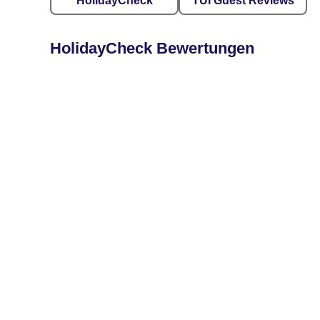
HolidayCheck
TUI Guest Reviews
HolidayCheck Bewertungen