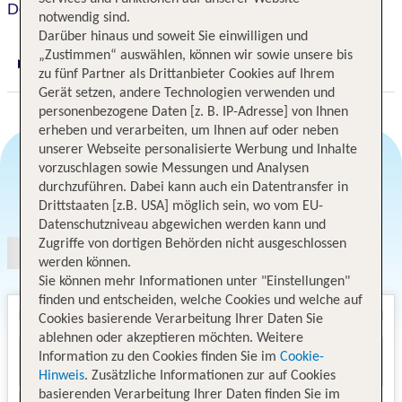
DoubleTree by Hilton Denver Cherry Creek
notwendig sind.
Darüber hinaus und soweit Sie einwilligen und
„Zustimmen“ auswählen, können wir sowie unsere bis
Digitaler und telefonischer 24/7 TUI Service
zu fünf Partner als Drittanbieter Cookies auf Ihrem
Gerät setzen, andere Technologien verwenden und
personenbezogene Daten [z. B. IP-Adresse] von Ihnen
erheben und verarbeiten, um Ihnen auf oder neben
unserer Webseite personalisierte Werbung und Inhalte
vorzuschlagen sowie Messungen und Analysen
durchzuführen. Dabei kann auch ein Datentransfer in
Angebotsauswahl
Drittstaaten [z.B. USA] möglich sein, wo vom EU-
Datenschutzniveau abgewichen werden kann und
Zugriffe von dortigen Behörden nicht ausgeschlossen
werden können.
Sie können mehr Informationen unter "Einstellungen"
finden und entscheiden, welche Cookies und welche auf
Cookies basierende Verarbeitung Ihrer Daten Sie
ablehnen oder akzeptieren möchten. Weitere
Information zu den Cookies finden Sie im
Cookie-
Hinweis
. Zusätzliche Informationen zur auf Cookies
basierenden Verarbeitung Ihrer Daten finden Sie im