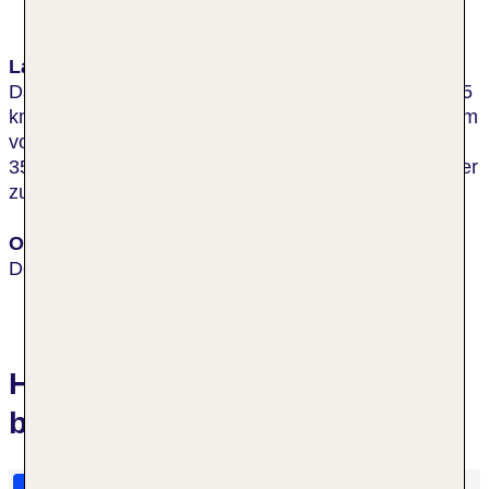
Lage & Umgebung
Das Hotel liegt im beliebten Cherry Creek, nur etwa 5
km von der Innenstadt und gerade einmal etwa 800 m
von der berühmten Cherry Creek Mall entfernt. Etwa
35 km entfernt ist der internationale Flughafen Denver
zu erreichen.
Ort
Denver
Hotelbewertungen DoubleTree
by Hilton Denver Cherry Creek