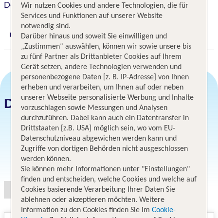
Doubletree By Hilton Lima Miraflores El Pardo
Wir nutzen Cookies und andere Technologien, die für
Services und Funktionen auf unserer Website
notwendig sind.
Darüber hinaus und soweit Sie einwilligen und
Digitaler und telefonischer 24/7 TUI Service
„Zustimmen“ auswählen, können wir sowie unsere bis
zu fünf Partner als Drittanbieter Cookies auf Ihrem
Gerät setzen, andere Technologien verwenden und
personenbezogene Daten [z. B. IP-Adresse] von Ihnen
erheben und verarbeiten, um Ihnen auf oder neben
unserer Webseite personalisierte Werbung und Inhalte
Datum und Preise
vorzuschlagen sowie Messungen und Analysen
durchzuführen. Dabei kann auch ein Datentransfer in
Drittstaaten [z.B. USA] möglich sein, wo vom EU-
Datenschutzniveau abgewichen werden kann und
Zugriffe von dortigen Behörden nicht ausgeschlossen
Angebotsauswahl
werden können.
Sie können mehr Informationen unter "Einstellungen"
finden und entscheiden, welche Cookies und welche auf
Cookies basierende Verarbeitung Ihrer Daten Sie
ablehnen oder akzeptieren möchten. Weitere
Information zu den Cookies finden Sie im
Cookie-