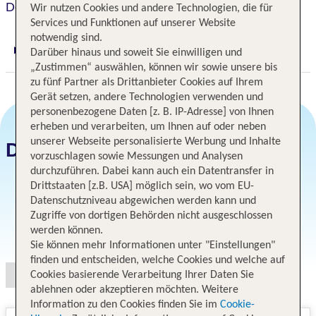
Doubletree By Hilton Lima Miraflores El Pardo
Wir nutzen Cookies und andere Technologien, die für
Services und Funktionen auf unserer Website
notwendig sind.
Darüber hinaus und soweit Sie einwilligen und
Digitaler und telefonischer 24/7 TUI Service
„Zustimmen“ auswählen, können wir sowie unsere bis
zu fünf Partner als Drittanbieter Cookies auf Ihrem
Gerät setzen, andere Technologien verwenden und
personenbezogene Daten [z. B. IP-Adresse] von Ihnen
erheben und verarbeiten, um Ihnen auf oder neben
unserer Webseite personalisierte Werbung und Inhalte
Datum und Preise
vorzuschlagen sowie Messungen und Analysen
durchzuführen. Dabei kann auch ein Datentransfer in
Drittstaaten [z.B. USA] möglich sein, wo vom EU-
Datenschutzniveau abgewichen werden kann und
Zugriffe von dortigen Behörden nicht ausgeschlossen
Angebotsauswahl
werden können.
Sie können mehr Informationen unter "Einstellungen"
finden und entscheiden, welche Cookies und welche auf
Cookies basierende Verarbeitung Ihrer Daten Sie
ablehnen oder akzeptieren möchten. Weitere
Information zu den Cookies finden Sie im
Cookie-