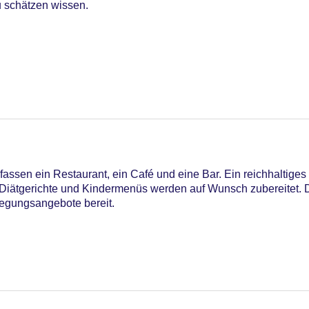
 schätzen wissen.
ssen ein Restaurant, ein Café und eine Bar. Ein reichhaltiges
utdoor Pool, Sonnenschirme am Pool, Liegen am Pool, Wasserr
g. Diätgerichte und Kindermenüs werden auf Wunsch zubereitet.
flegungsangebote bereit.