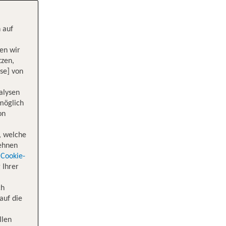
 auf
en wir
tzen,
se] von
alysen
 möglich
on
, welche
lehnen
Cookie-
 Ihrer
ch
auf die
llen