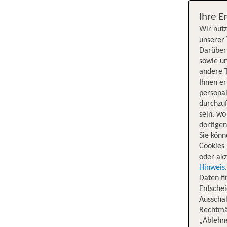
Ihre E
Wir nutz
unserer 
Darüber 
sowie un
andere 
Ihnen e
persona
durchzuf
sein, w
dortige
Sie könn
Cookies 
oder akz
Hinweis
Daten f
Entschei
Ausschal
Rechtmäß
„Ablehn