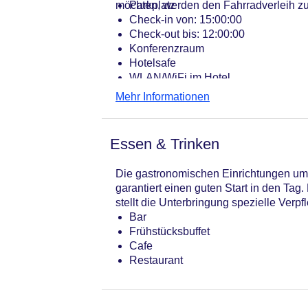
möchten, werden den Fahrradverleih zu
Parkplatz
Check-in von: 15:00:00
Check-out bis: 12:00:00
Konferenzraum
Hotelsafe
WLAN/WiFi im Hotel
Lift
Mehr Informationen
Anzahl der Konferenzräume: 1
Anzahl der Aufzüge: 1
Zimmerservice
Essen & Trinken
Gesamtanzahl der Stockwerke: 5
Gesamtanzahl der Zimmer: 160
Die gastronomischen Einrichtungen umfa
Pools:Kinderbecken, Indoor Pool, O
garantiert einen guten Start in den Ta
Landeskategorie: 4 Sterne
stellt die Unterbringung spezielle Verp
Bar
Frühstücksbuffet
Cafe
Restaurant