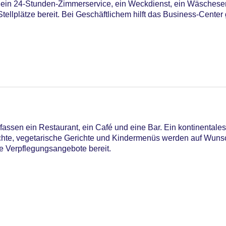
 ein 24-Stunden-Zimmerservice, ein Weckdienst, ein Wäschese
llplätze bereit. Bei Geschäftlichem hilft das Business-Center 
20
ssen ein Restaurant, ein Café und eine Bar. Ein kontinentales 
ichte, vegetarische Gerichte und Kindermenüs werden auf Wunsc
le Verpflegungsangebote bereit.
onnenschirme am Pool, Liegen am Pool
iners Club, Mastercard, Visa