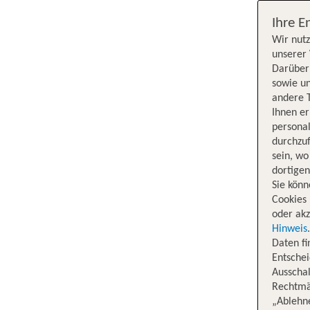
Ihre E
Wir nutz
unserer 
Darüber 
sowie un
andere 
Ihnen e
persona
durchzuf
sein, w
dortige
Sie könn
Cookies 
oder akz
Hinweis
Daten f
Entschei
Ausschal
Rechtmäß
„Ablehn