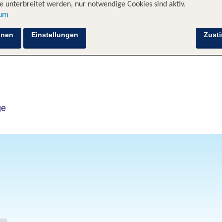
 unterbreitet werden, nur notwendige Cookies sind aktiv.
sum
Hotelinformationen
Lage
Bewertungen
hnen
Einstellungen
Zust
ge