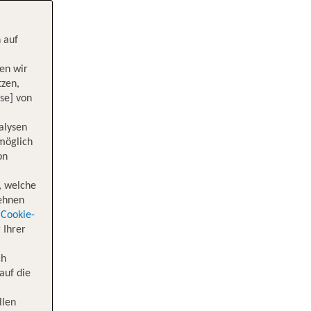
 auf
en wir
tzen,
se] von
alysen
 möglich
on
, welche
lehnen
Cookie-
 Ihrer
ch
auf die
llen