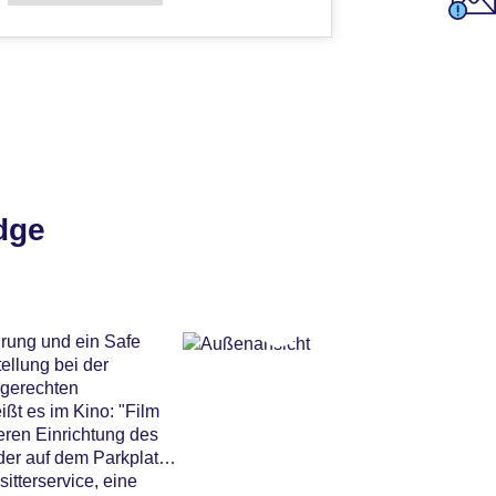
dge
hrung und ein Safe
ellung bei der
ngerechten
ißt es im Kino: "Film
eren Einrichtung des
der auf dem Parkplatz
itterservice, eine