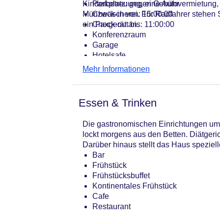
Kinderbetreuung, eine Autovermietung,
Parkplatz: gegen Gebühr
Münzwäscherei. Für Radfahrer stehen Ste
Check-in von: 15:00:00
ein Faxgerät an.
Check-out bis: 11:00:00
Konferenzraum
Garage
Hotelsafe
WLAN/WiFi im Hotel
Mehr Informationen
Letzte umfassende Renovierung: 20
Lift
Anzahl der Konferenzräume: 1
Essen & Trinken
Anzahl der Aufzüge: 1
Haustiere
Die gastronomischen Einrichtungen umfa
Zimmerservice
lockt morgens aus den Betten. Diätger
Sonnenterrasse
Darüber hinaus stellt das Haus speziel
Gesamtanzahl der Stockwerke: 15
Bar
Gesamtanzahl der Zimmer: 206
Frühstück
Pools:Indoor Pool, Outdoor Pool, S
Frühstücksbuffet
Zahlungsarten: American Express, D
Kontinentales Frühstück
Landeskategorie: 4 Sterne
Cafe
Restaurant