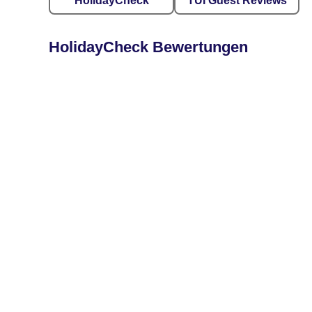
HolidayCheck
TUI Guest Reviews
HolidayCheck Bewertungen