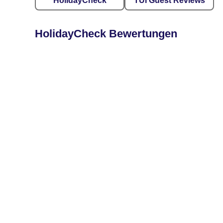
HolidayCheck
TUI Guest Reviews
HolidayCheck Bewertungen