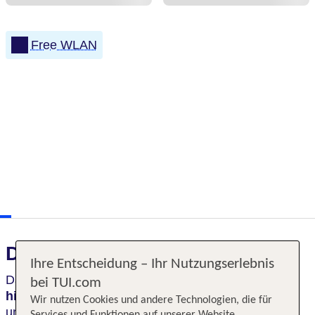
Free WLAN
Das erwartet Sie
Ihre Entscheidung – Ihr Nutzungserlebnis
Das
charmante Designhotel
ist in einem
bei TUI.com
historischen Gebäude aus dem Jahr 1877
Wir nutzen Cookies und andere Technologien, die für
untergebracht und überzeugt durch seinen