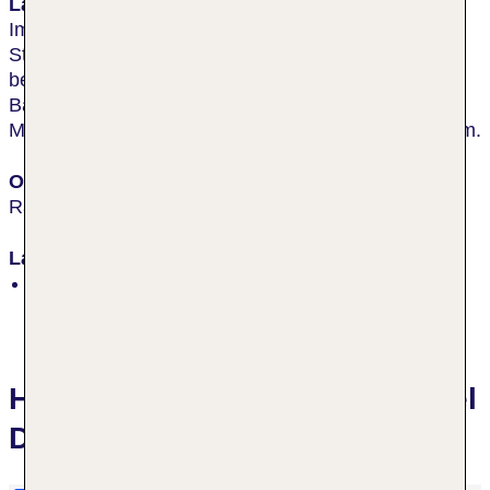
Lage & Umgebung
Im Zentrum von Rapallo gelegen, nur ca. 80 m vom
Strand entfernt. Geschäfte, Bars und Restaurants
befinden sich in unmittelbarer Nähe. Den nächsten
Bahnhof erreicht man nach ca. 400 m. Santa
Margherita liegt ca. 6 km entfernt, Portofino ca. 11 km.
Ort
Rapallo
Lage
zentral
Hotelbewertungen Europa Hotel
Design Spa 1877