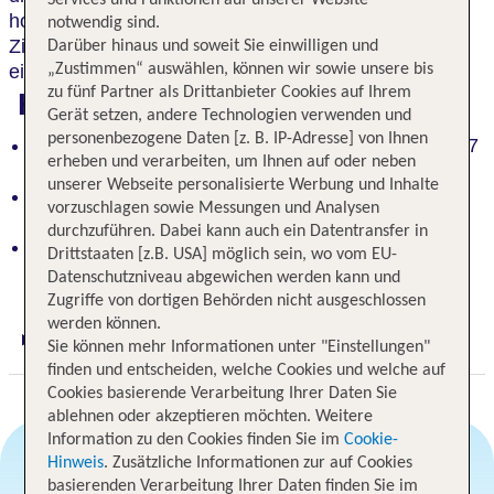
Services und Funktionen auf unserer Website
hochwertigen Service und die schön eingerichteten
notwendig sind.
Zimmer. Der
moderne Wellnessbereich
sorgt für
Darüber hinaus und soweit Sie einwilligen und
einen entspannten Urlaub.
„Zustimmen“ auswählen, können wir sowie unsere bis
zu fünf Partner als Drittanbieter Cookies auf Ihrem
Highlights
Gerät setzen, andere Technologien verwenden und
personenbezogene Daten [z. B. IP-Adresse] von Ihnen
Historisches Flair: charmantes Designhotel in 1877
erheben und verarbeiten, um Ihnen auf oder neben
erbautem Gebäude
unserer Webseite personalisierte Werbung und Inhalte
Hochwertiger Service und schön eingerichtete
vorzuschlagen sowie Messungen und Analysen
Zimmer
durchzuführen. Dabei kann auch ein Datentransfer in
Im Zentrum von Rapallo, nur ca. 80 m vom Strand
Drittstaaten [z.B. USA] möglich sein, wo vom EU-
entfernt
Datenschutzniveau abgewichen werden kann und
Zugriffe von dortigen Behörden nicht ausgeschlossen
werden können.
Digitaler und telefonischer 24/7 TUI Service
Sie können mehr Informationen unter "Einstellungen"
finden und entscheiden, welche Cookies und welche auf
Cookies basierende Verarbeitung Ihrer Daten Sie
ablehnen oder akzeptieren möchten. Weitere
Information zu den Cookies finden Sie im
Cookie-
Hinweis
. Zusätzliche Informationen zur auf Cookies
basierenden Verarbeitung Ihrer Daten finden Sie im