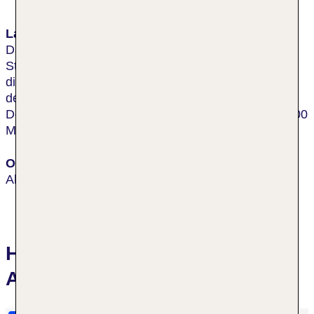
Lage & Umgebung
Das Hotel befindet sich nur etwa 350 Meter vom
Stadtzentrum der Ortschaft Alcanena entfernt. Die
diversen Einkaufs- und Unterhaltungsmöglichkeiten
der Stadt sind somit bequem zu Fuß zu erreichen.
Den Bahnhof von Alcanena erreicht man nach ca. 500
Metern.
Ort
Alcanena
Hotelbewertungen Eurosol
Alcanena