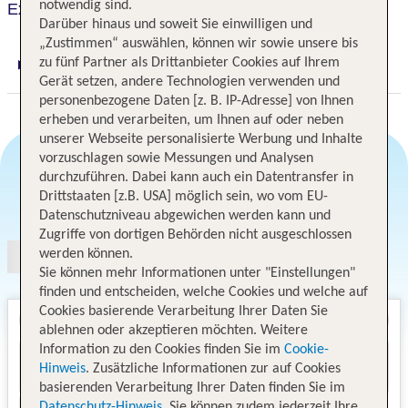
notwendig sind.
Exe Budapest Center
Darüber hinaus und soweit Sie einwilligen und
„Zustimmen“ auswählen, können wir sowie unsere bis
zu fünf Partner als Drittanbieter Cookies auf Ihrem
Digitaler und telefonischer 24/7 TUI Service
Gerät setzen, andere Technologien verwenden und
personenbezogene Daten [z. B. IP-Adresse] von Ihnen
erheben und verarbeiten, um Ihnen auf oder neben
unserer Webseite personalisierte Werbung und Inhalte
vorzuschlagen sowie Messungen und Analysen
durchzuführen. Dabei kann auch ein Datentransfer in
Drittstaaten [z.B. USA] möglich sein, wo vom EU-
Angebotsauswahl
Datenschutzniveau abgewichen werden kann und
Zugriffe von dortigen Behörden nicht ausgeschlossen
werden können.
Sie können mehr Informationen unter "Einstellungen"
finden und entscheiden, welche Cookies und welche auf
Cookies basierende Verarbeitung Ihrer Daten Sie
ablehnen oder akzeptieren möchten. Weitere
Information zu den Cookies finden Sie im
Cookie-
Hinweis
. Zusätzliche Informationen zur auf Cookies
basierenden Verarbeitung Ihrer Daten finden Sie im
Datenschutz-Hinweis
. Sie können zudem jederzeit Ihre