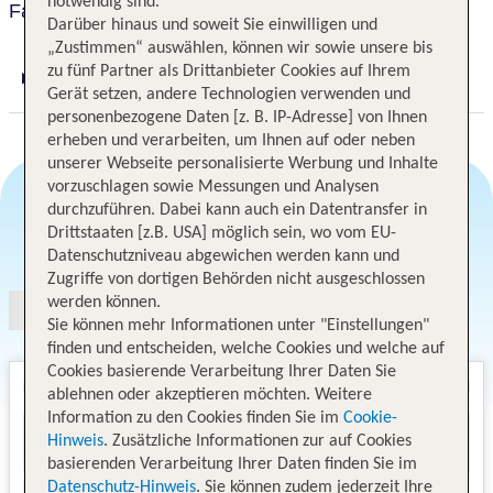
notwendig sind.
Fairfield Inn Denver Airport
Darüber hinaus und soweit Sie einwilligen und
„Zustimmen“ auswählen, können wir sowie unsere bis
zu fünf Partner als Drittanbieter Cookies auf Ihrem
Digitaler und telefonischer 24/7 TUI Service
Gerät setzen, andere Technologien verwenden und
personenbezogene Daten [z. B. IP-Adresse] von Ihnen
erheben und verarbeiten, um Ihnen auf oder neben
unserer Webseite personalisierte Werbung und Inhalte
vorzuschlagen sowie Messungen und Analysen
durchzuführen. Dabei kann auch ein Datentransfer in
Drittstaaten [z.B. USA] möglich sein, wo vom EU-
Angebotsauswahl
Datenschutzniveau abgewichen werden kann und
Zugriffe von dortigen Behörden nicht ausgeschlossen
werden können.
Sie können mehr Informationen unter "Einstellungen"
finden und entscheiden, welche Cookies und welche auf
Cookies basierende Verarbeitung Ihrer Daten Sie
ablehnen oder akzeptieren möchten. Weitere
Information zu den Cookies finden Sie im
Cookie-
Hinweis
. Zusätzliche Informationen zur auf Cookies
basierenden Verarbeitung Ihrer Daten finden Sie im
Datenschutz-Hinweis
. Sie können zudem jederzeit Ihre