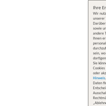
Ihre E
Wir nutz
unserer 
Darüber 
sowie un
andere 
Ihnen e
persona
durchzuf
sein, w
dortige
Sie könn
Cookies 
oder akz
Hinweis
Daten f
Entschei
Ausschal
Rechtmäß
„Ablehn