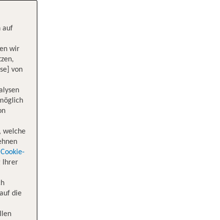
 auf
en wir
tzen,
se] von
alysen
 möglich
on
, welche
lehnen
Cookie-
 Ihrer
ch
auf die
llen