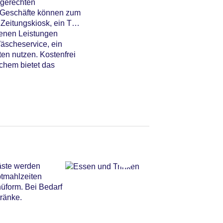
ngerechten
e Geschäfte können zum
Zeitungskiosk, ein TV-
tenen Leistungen
Wäscheservice, ein
en nutzen. Kostenfrei
chem bietet das
äste werden
ptmahlzeiten
üform. Bei Bedarf
tränke.
iegen am Pool