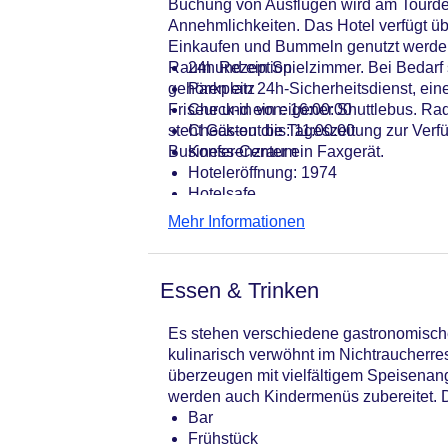
Buchung von Ausflügen wird am Tourde
Annehmlichkeiten. Das Hotel verfügt ü
Einkaufen und Bummeln genutzt werden.
Raum und ein Spielzimmer. Bei Bedarf
24h Rezeption
gehören ein 24h-Sicherheitsdienst, ein
Parkplatz
Friseur und ein eigener Shuttlebus. Ra
Check-in von: 16:00:00
steht Gästen die Tageszeitung zur Verf
Check-out bis: 11:00:00
Business-Center ein Faxgerät.
Konferenzraum
Hoteleröffnung: 1974
Hotelsafe
WLAN/WiFi im Hotel
Mehr Informationen
Letzte umfassende Renovierung: 20
Lift
Minimarkt
Essen & Trinken
Anzahl der Konferenzräume: 1
Anzahl der Aufzüge: 1
Es stehen verschiedene gastronomische
Zimmerservice
kulinarisch verwöhnt im Nichtraucherre
Sonnenterrasse
überzeugen mit vielfältigem Speisenan
Gesamtanzahl der Stockwerke: 21
werden auch Kindermenüs zubereitet. Da
Gesamtanzahl der Zimmer: 301
Bar
Pools:Kinderbecken, Beheizter Auß
Frühstück
Zahlungsarten: American Express, D