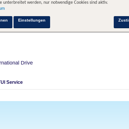
 unterbreitet werden, nur notwendige Cookies sind aktiv.
sum
Hotelinformationen
Lage
Bewertungen
hnen
Einstellungen
Zust
rnational Drive
TUI Service