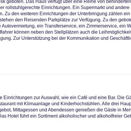
sk geboten. Das Haus verfügt über eine Reihe von behinderte
ber rollstuhlgerechte Einrichtungen. Ein Supermarkt und ander
 Zu den weiteren Einrichtungen der Unterbringung zählen ein 
 stehen den Reisenden Parkplätze zur Verfügung. Zu den gebo
e Autovermietung, ein Transferservice, ein Zimmerservice, ein 
dfahrer können neben den Stellplätzen auch die Leihmöglichkeit
ügung. Zur Unterstützung bei der Kommunikation und Geschäftli
09
 Einrichtungen zur Auswahl, wie ein Café und eine Bar. Die G
staurant mit Klimaanlage und Kinderhochstühlen. Alle drei Hau
gebot, Mittagessen und Abendessen genießen die Gäste in Men
s Hotel führt ein Sortiment alkoholischer und alkoholfreier Ge
enpool: ohne Gebühr, Outdoor Pool, Sonnenschirme am Pool, L
iners Club, EC Maestro, Mastercard, Visa