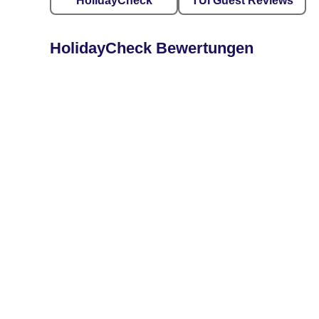
HolidayCheck
TUI Guest Reviews
HolidayCheck Bewertungen