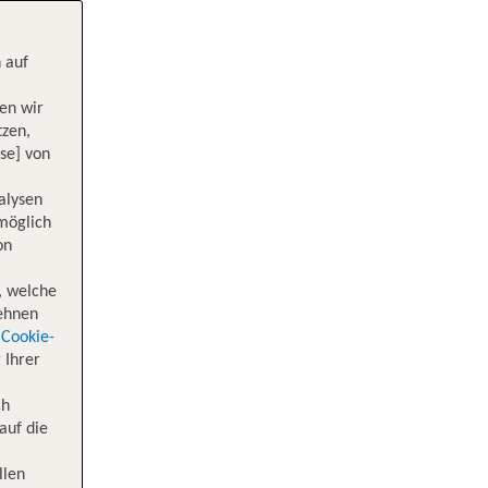
 auf
en wir
tzen,
se] von
alysen
 möglich
on
, welche
lehnen
Cookie-
 Ihrer
ch
auf die
llen