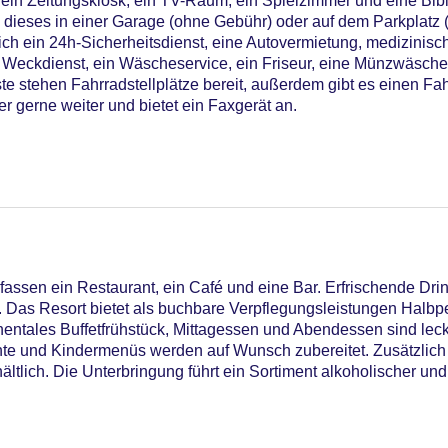
ein Zeitungskiosk, ein TV-Raum, ein Spielzimmer und eine Bibli
 dieses in einer Garage (ohne Gebühr) oder auf dem Parkplatz 
ich ein 24h-Sicherheitsdienst, eine Autovermietung, medizinisc
n Weckdienst, ein Wäscheservice, ein Friseur, eine Münzwäsche
te stehen Fahrradstellplätze bereit, außerdem gibt es einen Fah
r gerne weiter und bietet ein Faxgerät an.
ssen ein Restaurant, ein Café und eine Bar. Erfrischende Drin
 Das Resort bietet als buchbare Verpflegungsleistungen Halbp
inentales Buffetfrühstück, Mittagessen und Abendessen sind lec
onnenschirme am Pool, Liegen am Pool
hte und Kindermenüs werden auf Wunsch zubereitet. Zusätzlich 
ard
tlich. Die Unterbringung führt ein Sortiment alkoholischer und 