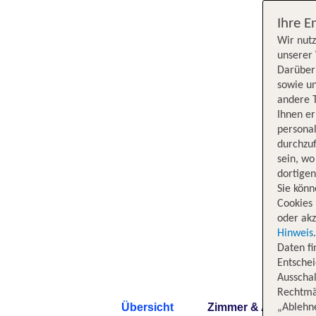
Ihre E
Wir nutz
unserer 
Darüber 
sowie un
andere 
Ihnen e
persona
durchzuf
sein, w
dortige
Sie könn
Cookies 
oder akz
Hinweis
Daten f
Entschei
Ausschal
Rechtmäß
Übersicht
Zimmer & Angebote
„Ablehn