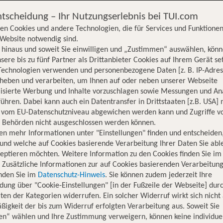
ntscheidung – Ihr Nutzungserlebnis bei TUI.com
en Cookies und andere Technologien, die für Services und Funktionen
Website notwendig sind.
hinaus und soweit Sie einwilligen und „Zustimmen“ auswählen, könn
sere bis zu fünf Partner als Drittanbieter Cookies auf Ihrem Gerät se
Technologien verwenden und personenbezogene Daten [z. B. IP-Adres
rheben und verarbeiten, um Ihnen auf oder neben unserer Webseite
lisierte Werbung und Inhalte vorzuschlagen sowie Messungen und An
ühren. Dabei kann auch ein Datentransfer in Drittstaaten [z.B. USA]
o vom EU-Datenschutzniveau abgewichen werden kann und Zugriffe v
n Behörden nicht ausgeschlossen werden können.
en mehr Informationen unter "Einstellungen" finden und entscheiden
und welche auf Cookies basierende Verarbeitung Ihrer Daten Sie ab
eptieren möchten. Weitere Information zu den Cookies finden Sie im
. Zusätzliche Informationen zur auf Cookies basierenden Verarbeitung
inden Sie im
Datenschutz-Hinweis
. Sie können zudem jederzeit Ihre
dung über "Cookie-Einstellungen" [in der Fußzeile der Webseite] dur
ten der Kategorien widerrufen. Ein solcher Widerruf wirkt sich nicht 
igkeit der bis zum Widerruf erfolgten Verarbeitung aus. Soweit Sie
Hotelinformationen
Lage
Bewertungen
en“ wählen und Ihre Zustimmung verweigern, können keine individue