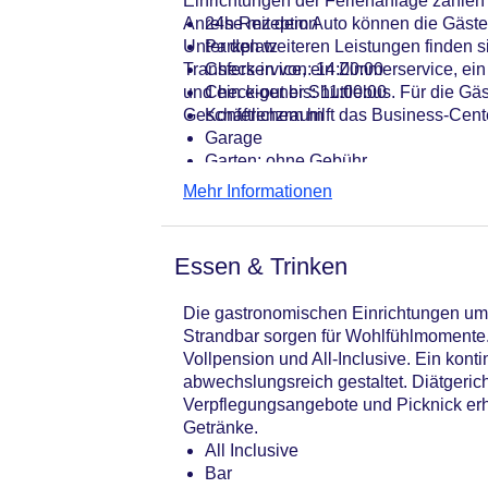
Einrichtungen der Ferienanlage zählen 
Anreise mit dem Auto können die Gäste
24h Rezeption
Unter den weiteren Leistungen finden s
Parkplatz
Transferservice, ein Zimmerservice, ei
Check-in von: 14:00:00
und ein eigener Shuttlebus. Für die Gäs
Check-out bis: 11:00:00
Geschäftlichem hilft das Business-Cente
Konferenzraum
Garage
Garten: ohne Gebühr
Hotelsafe
Mehr Informationen
WLAN/WiFi im Hotel
Lift
Anzahl der Konferenzräume: 1
Essen & Trinken
Anzahl der Aufzüge: 1
Zimmerservice
Die gastronomischen Einrichtungen umfa
Sonnenterrasse
Strandbar sorgen für Wohlfühlmomente.
Gesamtanzahl der Zimmer: 43
Vollpension und All-Inclusive. Ein kont
Pools:Indoor Pool, Outdoor Pool, S
abwechslungsreich gestaltet. Diätgeric
Zahlungsarten: EC Maestro, Masterc
Verpflegungsangebote und Picknick erhäl
Landeskategorie: 5 Sterne
Getränke.
All Inclusive
Bar