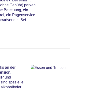
othek. Bei einer
(ohne Gebühr) parken.
he Betreuung, ein
rei, ein Pagenservice
rradverleih. Bei
ks an der
ension,
ker und
sind spezielle
alkoholfreier