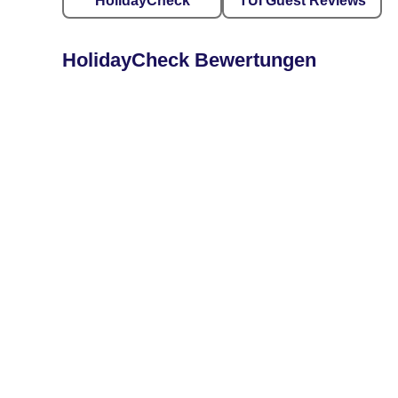
HolidayCheck
TUI Guest Reviews
HolidayCheck Bewertungen