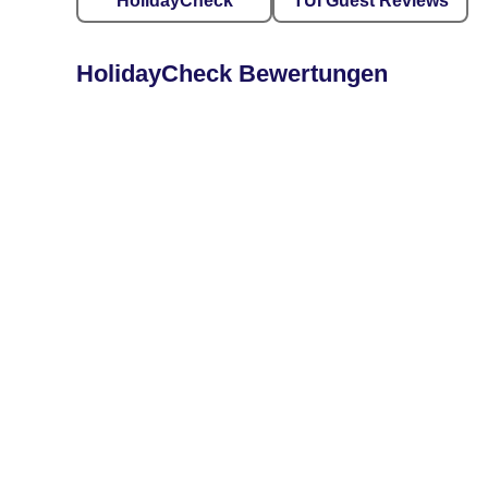
HolidayCheck
TUI Guest Reviews
HolidayCheck Bewertungen