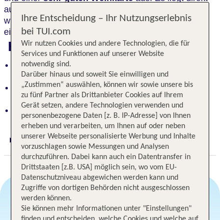
auf der zum
UNESCO Weltkulturerbe
zählenden,
Ihre Entscheidung – Ihr Nutzungserlebnis
wunderschönen Insel Reichenau und verfügt über
bei TUI.com
einen Wellnessbereich mit Liegewiese.
Highlights
Wir nutzen Cookies und andere Technologien, die für
Services und Funktionen auf unserer Website
Charmantes Hotel auf der Insel Reichenau mit
notwendig sind.
Darüber hinaus und soweit Sie einwilligen und
Bodenseeküche und Weinkarte
„Zustimmen“ auswählen, können wir sowie unsere bis
Wellnessbereich und Liegewiese für pure
zu fünf Partner als Drittanbieter Cookies auf Ihrem
Entspannung
Gerät setzen, andere Technologien verwenden und
Kulturangebote und herrlicher See in der Nähe
personenbezogene Daten [z. B. IP-Adresse] von Ihnen
erheben und verarbeiten, um Ihnen auf oder neben
unserer Webseite personalisierte Werbung und Inhalte
Digitaler und telefonischer 24/7 TUI Service
vorzuschlagen sowie Messungen und Analysen
durchzuführen. Dabei kann auch ein Datentransfer in
Drittstaaten [z.B. USA] möglich sein, wo vom EU-
Datenschutzniveau abgewichen werden kann und
Zugriffe von dortigen Behörden nicht ausgeschlossen
werden können.
Sie können mehr Informationen unter "Einstellungen"
Angebotsauswahl
finden und entscheiden, welche Cookies und welche auf