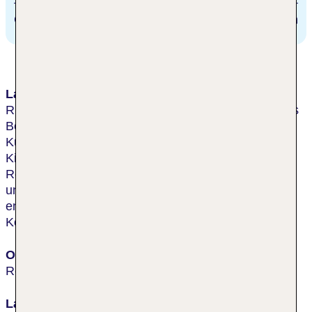
Golfplatz
8 km
Lage & Umgebung
Ruhig auf der Insel Reichenau im westlichen Teil des
Bodensees im Untersee gelegen. Verschiedene
Kulturangebote, wie das Sommermusikfestival, eine
Kirchenführung oder eine Weinprobe mit Insel
Reichenauer Wein runden den Urlaub ab. Der See
und der Yachthafen Reichenaus sind ca. 500 m
entfernt, der Bahnhof Reichenau ca. 5 km, Bahnhof
Konstanz ca. 10 km.
Ort
Reichenau- Mittelzell
Lage