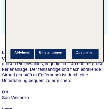
Cecina
25 km
Train Station San Vincenzo
3 km
Galileo Galilei International Airport
84 km
Lage & Umgebung
Ablehnen
Einstellungen
Zustimmen
Ca. 3 km südlich von San Vincenzo, inmitten eines
großen Pinienwaldes, liegt die ca. 140.000 m² große
Ferienanlage. Der feinsandige und flach abfallende
Strand (ca. 400 m Entfernung) ist durch eine
Unterführung bequem zu erreichen.
Ort
San Vincenzo
Lage