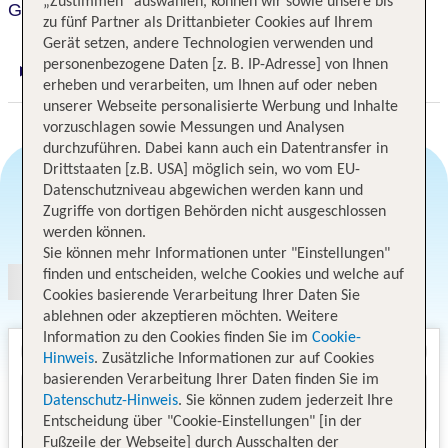
„Zustimmen“ auswählen, können wir sowie unsere bis
Garner Hotel Hamburg Nord
zu fünf Partner als Drittanbieter Cookies auf Ihrem
Gerät setzen, andere Technologien verwenden und
personenbezogene Daten [z. B. IP-Adresse] von Ihnen
Digitaler und telefonischer 24/7 TUI Service
erheben und verarbeiten, um Ihnen auf oder neben
unserer Webseite personalisierte Werbung und Inhalte
vorzuschlagen sowie Messungen und Analysen
durchzuführen. Dabei kann auch ein Datentransfer in
Drittstaaten [z.B. USA] möglich sein, wo vom EU-
Datenschutzniveau abgewichen werden kann und
Zugriffe von dortigen Behörden nicht ausgeschlossen
Angebotsauswahl
werden können.
Sie können mehr Informationen unter "Einstellungen"
finden und entscheiden, welche Cookies und welche auf
Cookies basierende Verarbeitung Ihrer Daten Sie
ablehnen oder akzeptieren möchten. Weitere
Information zu den Cookies finden Sie im
Cookie-
Hinweis
. Zusätzliche Informationen zur auf Cookies
basierenden Verarbeitung Ihrer Daten finden Sie im
Datenschutz-Hinweis
. Sie können zudem jederzeit Ihre
Entscheidung über "Cookie-Einstellungen" [in der
Fußzeile der Webseite] durch Ausschalten der