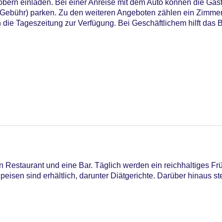
ern einladen. Bei einer Anreise mit dem Auto können die Gäst
Gebühr) parken. Zu den weiteren Angeboten zählen ein Zimmer
 die Tageszeitung zur Verfügung. Bei Geschäftlichem hilft das
25
 Restaurant und eine Bar. Täglich werden ein reichhaltiges Fr
eisen sind erhältlich, darunter Diätgerichte. Darüber hinaus ste
iners Club, EC Maestro, Mastercard, Visa