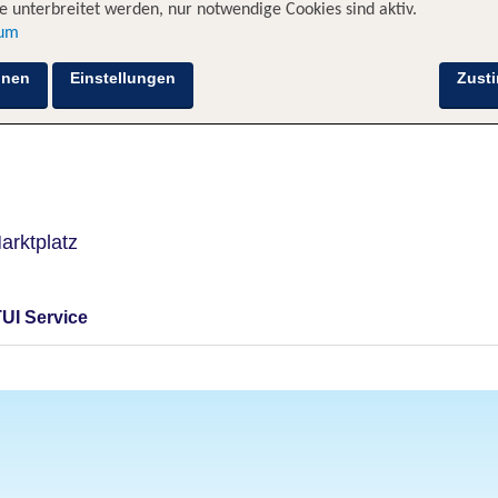
 unterbreitet werden, nur notwendige Cookies sind aktiv.
sum
Hotelinformationen
Lage
Bewertungen
hnen
Einstellungen
Zust
rktplatz
TUI Service