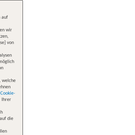
 auf
en wir
tzen,
se] von
alysen
 möglich
on
, welche
lehnen
Cookie-
 Ihrer
ch
auf die
llen