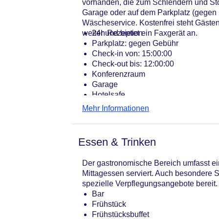
vorhanden, die zum Schlendern und Stöb
Garage oder auf dem Parkplatz (gegen 
Wäscheservice. Kostenfrei steht Gästen
weiter und bietet ein Faxgerät an.
24h Rezeption
Parkplatz: gegen Gebühr
Check-in von: 15:00:00
Check-out bis: 12:00:00
Konferenzraum
Garage
Hotelsafe
WLAN/WiFi im Hotel
Mehr Informationen
Letzte umfassende Renovierung: 20
Lift
Anzahl der Aufzüge: 1
Essen & Trinken
Haustiere
Zimmerservice
Der gastronomische Bereich umfasst ein
Gesamtanzahl der Stockwerke: 5
Mittagessen serviert. Auch besondere Sp
Gesamtanzahl der Zimmer: 41
spezielle Verpflegungsangebote bereit.
Zahlungsarten: American Express, D
Bar
Landeskategorie: 3 Sterne
Frühstück
Frühstücksbuffet