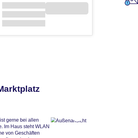
arktplatz
st gerne bei allen
be. Im Haus steht WLAN
ihe von Geschäften