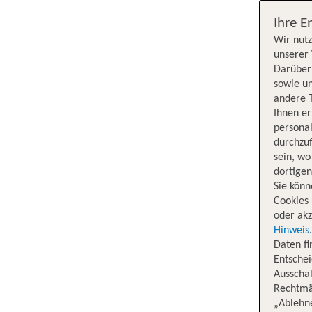
Ihre E
Wir nutz
unserer 
Darüber 
sowie un
andere 
Ihnen e
persona
durchzuf
sein, w
dortige
Sie könn
Cookies 
oder akz
Hinweis
Daten f
Entschei
Ausschal
Rechtmäß
„Ablehn