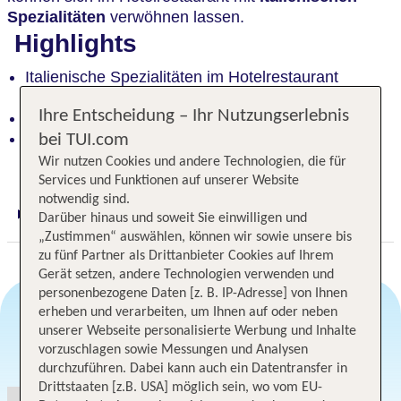
Spezialitäten
verwöhnen lassen.
Highlights
Italienische Spezialitäten im Hotelrestaurant
genießen
Ihre Entscheidung – Ihr Nutzungserlebnis
Im lebhaften Zentrum von Bibione
Strandnähe, Thermalanlage und Luna Park in der
bei TUI.com
näheren Umgebung
Wir nutzen Cookies und andere Technologien, die für
Services und Funktionen auf unserer Website
notwendig sind.
Darüber hinaus und soweit Sie einwilligen und
Digitaler und telefonischer 24/7 TUI Service
„Zustimmen“ auswählen, können wir sowie unsere bis
zu fünf Partner als Drittanbieter Cookies auf Ihrem
Gerät setzen, andere Technologien verwenden und
personenbezogene Daten [z. B. IP-Adresse] von Ihnen
erheben und verarbeiten, um Ihnen auf oder neben
unserer Webseite personalisierte Werbung und Inhalte
Angebotsauswahl
vorzuschlagen sowie Messungen und Analysen
durchzuführen. Dabei kann auch ein Datentransfer in
Drittstaaten [z.B. USA] möglich sein, wo vom EU-