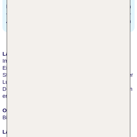
Latisana
20 km
Aquasplash
8 km
Lage & Umgebung
Im lebhaften Zentrum von Bibione mit zahlreichen
Einkaufs- und Unterhaltungsmöglichkeiten. Zum
Strand sind es ca. 200 m. Die Thermalanlage und der
Luna Park befinden sich in der näheren Umgebung.
Der Flughafen Venedig Marco Polo liegt etwa 100 km
entfernt.
Ort
Bibione
Lage