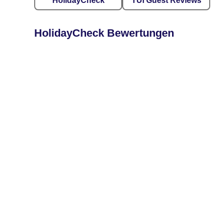
HolidayCheck
TUI Guest Reviews
HolidayCheck Bewertungen