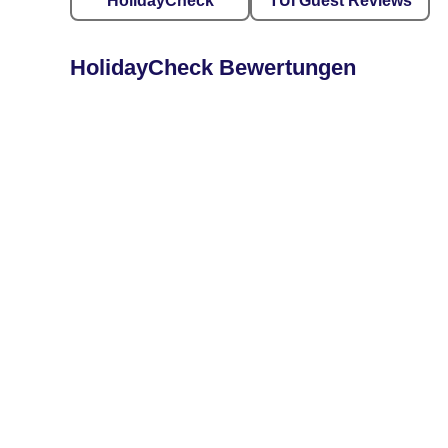
HolidayCheck
TUI Guest Reviews
HolidayCheck Bewertungen